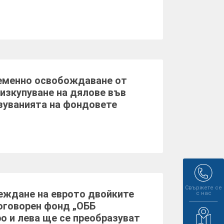
еменно освобождаване от
 изкупуване на дялове във
зуванията на фондовете
Свържете се
еждане на еврото двойките
с нас
оговорен фонд „ОББ
ро и лева ще се преобразуват