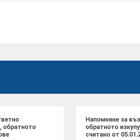
тветно
Напомняне за въз
, обратното
обратното изкупу
ове
считано от 05.01.2