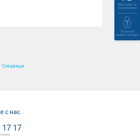
Клонове и
банкомати
Зона на
инвеститора
Следваща
е с нас
 17 17
линия