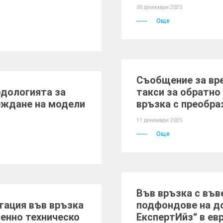
30 декември 2025
Още
Съобщение за вр
одологията за
такси за обратно
еждане на модели
връзка с преобра
11 декември 2025
Още
Във връзка с във
тация във връзка
подфондове на д
менно техническо
ЕкспертИйз“ в ев