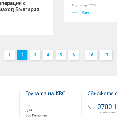
операции с
11 декември 2025
оизход България
Още
1
2
3
4
5
6
16
17
...
Групата на KBC
Свържете с
ОББ
0700 1
ДЗИ
Национална 
ОББ Интерлийз