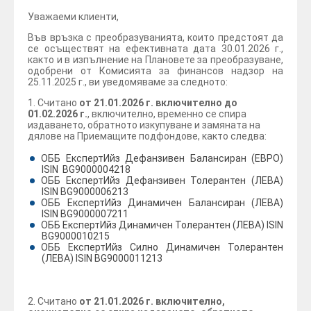
Уважаеми клиенти,
Във връзка с преобразуванията, които предстоят да
се осъществят на ефективната дата 30.01.2026 г.,
както и в изпълнение на Плановете за преобразуване,
одобрени от Комисията за финансов надзор на
25.11.2025 г., ви уведомяваме за следното:
1. Считано
от 21.01.2026 г. включително до
01.02.2026 г.
, включително, временно се спира
издаването, обратното изкупуване и замяната на
дялове на Приемащите подфондове, както следва:
ОББ ЕкспертИйз Дефанзивен Балансиран (ЕВРО)
ISIN BG9000004218
ОББ ЕкспертИйз Дефанзивен Толерантен (ЛЕВА)
ISIN BG9000006213
ОББ ЕкспертИйз Динамичен Балансиран (ЛЕВА)
ISIN BG9000007211
ОББ ЕкспертИйз Динамичен Толерантен (ЛЕВА) ISIN
BG9000010215
ОББ ЕкспертИйз Силно Динамичен Толерантен
(ЛЕВА) ISIN BG9000011213
2. Считано
от 21.01.2026 г. включително,