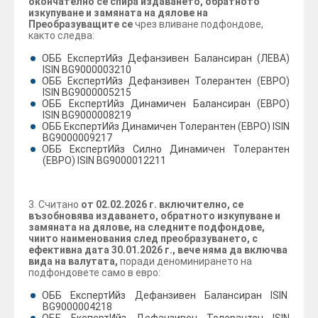
окончателно се спира издаването, обратното
изкупуване и замяната на дялове на
Преобразуващите се
чрез вливане подфондове,
както следва:
ОББ ЕкспертИйз Дефанзивен Балансиран (ЛЕВА)
ISIN BG9000003210
ОББ ЕкспертИйз Дефанзивен Толерантен (ЕВРО)
ISIN BG9000005215
ОББ ЕкспертИйз Динамичен Балансиран (ЕВРО)
ISIN BG9000008219
ОББ ЕкспертИйз Динамичен Толерантен (ЕВРО) ISIN
BG9000009217
ОББ ЕкспертИйз Силно Динамичен Толерантен
(ЕВРО) ISIN BG9000012211
3. Считано
от 02.02.2026 г. включително, се
възобновява издаването, обратното изкупуване и
замяната на дялове, на следните подфондове,
чиито наименования след преобразуването, с
ефективна дата 30.01.2026 г., вече няма да включва
вида на валутата,
поради деноминирането на
подфондовете само в евро:
ОББ ЕкспертИйз Дефанзивен Балансиран ISIN
BG9000004218