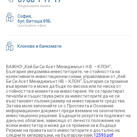
Национална линия
София,
бул. Витоша 89Б
Централен офис
Клонове и банкомати
ВАЖНО! „Кей Би Си Асет Мениджмънт Н.В. – КЛОН“,
България уведомява инвеститорите, че стойността на
колективните инвестиционни схеми, управлявани от „Кей
Би Си Асет Мениджмънт НВ – КЛОН“, България се променя
във времето и може да бъде по-висока или по-ниска от
стойността в момента на инвестиране. Не се гарантират
печалби и съществува риск за инвеститорите да не си
възстановят пълния размер на инвестираните средства.
Затова моля запознайте се с Проспекта и Основния
информационен документ преди вземане на окончателно
инвестиционно решение. Бъдещите резултати подлежат на
данъчно облагане, зависещо от личното положение на
всеки инвеститор и може да се промени за в бъдеще.
Резюме на правата като инвеститорите е достъпно на
следните хипервръзки, на български език:
12593.pdf