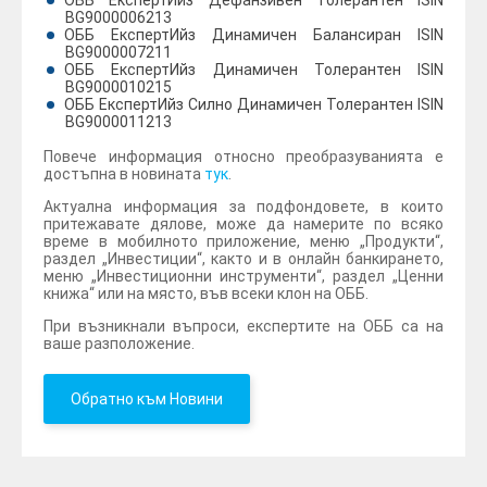
ОББ ЕкспертИйз Дефанзивен Толерантен ISIN
BG9000006213
ОББ ЕкспертИйз Динамичен Балансиран ISIN
BG9000007211
ОББ ЕкспертИйз Динамичен Толерантен ISIN
BG9000010215
ОББ ЕкспертИйз Силно Динамичен Толерантен ISIN
BG9000011213
Повече информация относно преобразуванията е
достъпна в новината
тук
.
Актуална информация за подфондовете, в които
притежавате дялове, може да намерите по всяко
време в мобилното приложение, меню „Продукти“,
раздел „Инвестиции“, както и в онлайн банкирането,
меню „Инвестиционни инструменти“, раздел „Ценни
книжа“ или на място, във всеки клон на ОББ.
При възникнали въпроси, експертите на ОББ са на
ваше разположение.
Обратно към Новини