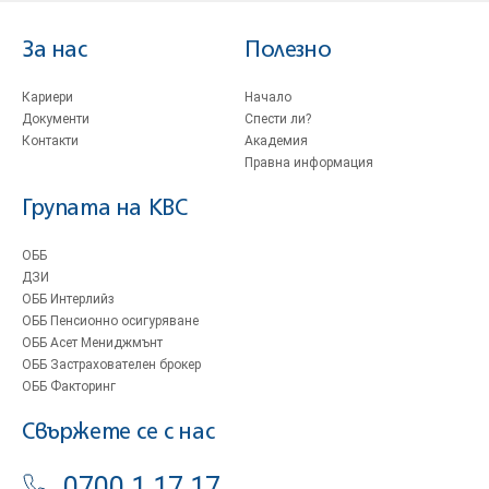
За нас
Полезно
Кариери
Начало
Документи
Спести ли?
Контакти
Академия
Правна информация
Групата на KBC
ОББ
ДЗИ
ОББ Интерлийз
ОББ Пенсионно осигуряване
ОББ Асет Мениджмънт
ОББ Застрахователен брокер
ОББ Факторинг
Свържете се с нас
0700 1 17 17