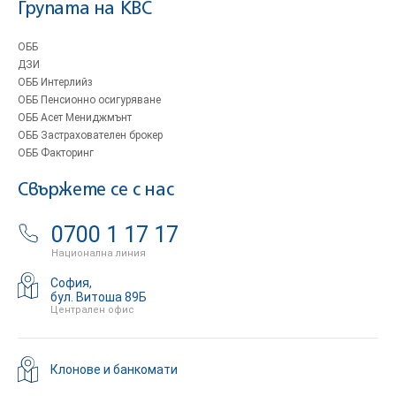
Групата на KBC
ОББ
ДЗИ
ОББ Интерлийз
ОББ Пенсионно осигуряване
ОББ Асет Мениджмънт
ОББ Застрахователен брокер
ОББ Факторинг
Свържете се с нас
0700 1 17 17
Национална линия
София,
бул. Витоша 89Б
Централен офис
Клонове и банкомати