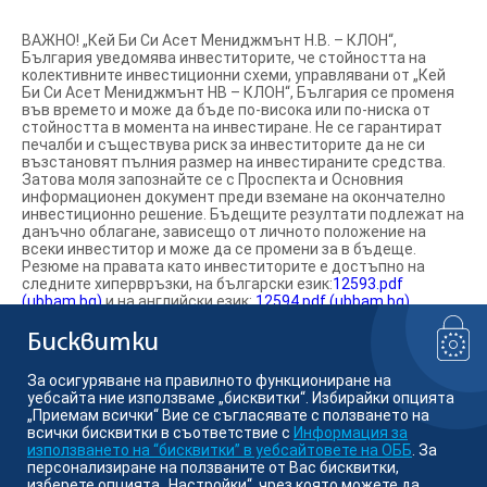
ВАЖНО! „Кей Би Си Асет Мениджмънт Н.В. – КЛОН“,
България уведомява инвеститорите, че стойността на
колективните инвестиционни схеми, управлявани от „Кей
Би Си Асет Мениджмънт НВ – КЛОН“, България се променя
във времето и може да бъде по-висока или по-ниска от
стойността в момента на инвестиране. Не се гарантират
печалби и съществува риск за инвеститорите да не си
възстановят пълния размер на инвестираните средства.
Затова моля запознайте се с Проспекта и Основния
информационен документ преди вземане на окончателно
инвестиционно решение. Бъдещите резултати подлежат на
данъчно облагане, зависещо от личното положение на
всеки инвеститор и може да се промени за в бъдеще.
Резюме на правата като инвеститорите е достъпно на
следните хипервръзки, на български език:
12593.pdf
(ubbam.bg)
и на английски език:
12594.pdf (ubbam.bg)
.
Информираме ви, че „Кей Би Си Асет Мениджмънт Н.В.“
Белгия може да вземе решение да прекрати предлагането
Бисквитки
на фондовете на територията на Република България.
За осигуряване на правилното функциониране на
уебсайта ние използваме „бисквитки“. Избирайки опцията
Намерете ни в социалните мрежи:
„Приемам всички“ Вие се съгласявате с ползването на
всички бисквитки в съответствие с
Информация за
използването на “бисквитки” в уебсайтовете на ОББ
. За
персонализиране на ползваните от Вас бисквитки,
изберете опцията „Настройки“, чрез която можете да
© Кей Би Си Асет Мениджмънт