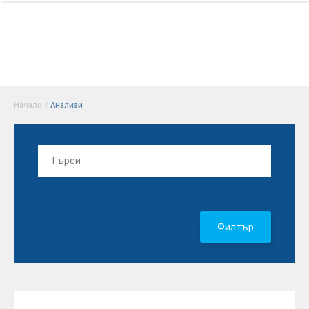
Начало
/
Aнализи
Филтър