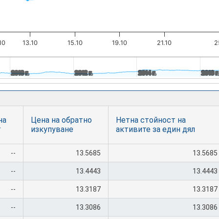
10
13.10
15.10
19.10
21.10
2
2010 г.
2010 г.
2012 г.
2012 г.
2014 г.
2014 г.
2016 г
2016 г
на
Цена на обратно
Нетна стойност на
т
изкупуване
активите за един дял
--
13.5685
13.5685
--
13.4443
13.4443
--
13.3187
13.3187
--
13.3086
13.3086