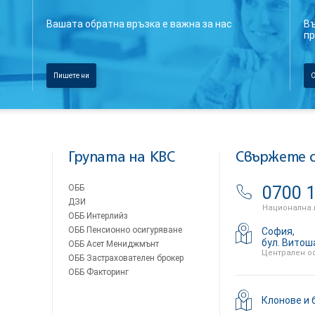
Вашата обратна връзка е важна за нас
Въ
пр
Пишете ни
С
Групата на KBC
Свържете с
ОББ
0700 1
ДЗИ
Национална 
ОББ Интерлийз
ОББ Пенсионно осигуряване
София,
бул. Витош
ОББ Асет Мениджмънт
Централен о
ОББ Застрахователен брокер
ОББ Факторинг
Клонове и 