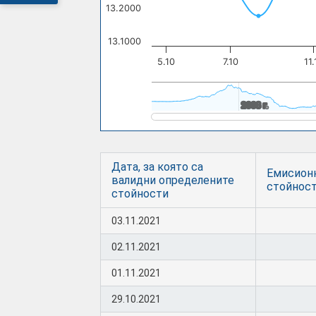
13.2000
13.1000
5.10
7.10
11.
2008 г.
2008 г.
Дата, за която са
Емисион
валидни определените
стойнос
стойности
03.11.2021
02.11.2021
01.11.2021
29.10.2021