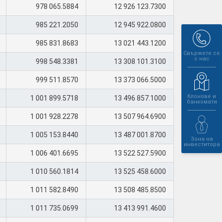
978 065.5884
12 926 123.7300
985 221.2050
12 945 922.0800
985 831.8683
13 021 443.1200
Свържете се
с нас
998 548.3381
13 308 101.3100
999 511.8570
13 373 066.5000
Клонове и
1 001 899.5718
13 496 857.1000
банкомати
1 001 928.2278
13 507 964.6900
1 005 153.8440
13 487 001.8700
Зона на
инвеститора
1 006 401.6695
13 522 527.5900
1 010 560.1814
13 525 458.6000
1 011 582.8490
13 508 485.8500
1 011 735.0699
13 413 991.4600