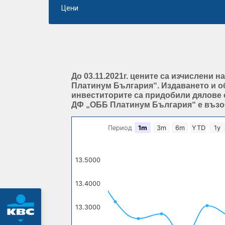
Цени
До 03.11.2021г. цените са изчислени 
Платинум България“. Издаването и об
инвеститорите са придобили дялове 
ДФ „ОББ Платинум България“ е възобн
Период
1m
3m
6m
YTD
1y
13.5000
13.4000
13.3000