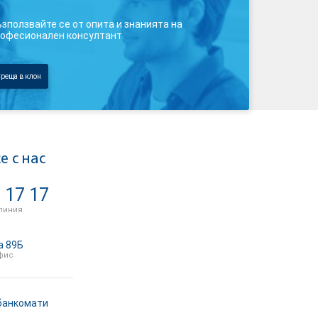
зползвайте се от опита и знанията на
офесионален консултант
реща в клон
е с нас
 17 17
линия
а 89Б
фис
банкомати