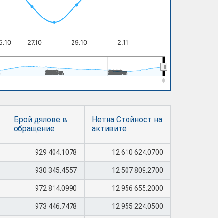
5.10
27.10
29.10
2.11
.
.
2018 г.
2018 г.
2020 г.
2020 г.
Брой дялове в
Нетна Стойност на
обращение
активите
929 404.1078
12 610 624.0700
930 345.4557
12 507 809.2700
972 814.0990
12 956 655.2000
973 446.7478
12 955 224.0500