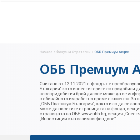
Начало
/
Фокусни Стратегии
/
ОББ Премиум Акции
ОББ Премиум 
Считано от 12.11.2021 г. фондът е преобразув
България” като инвеститорите са придобили д
новопридобития брой дялове може да се инфор
в обичайното им работно време с клиенти. За
„ОББ Платинум България”, както и за да се за
може да посетите страницата на фонда, секция
страницата на ОББ www.ubb.bg, секция „Спест
„Инвестиции във взаимни фондове”.