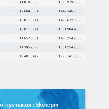
1 011 810.6009
13 395 979.1800
1 012 684.5504
13 442 346.3000
1 013 011.6911
13 493 672.3000
1 013 011.6911
13 361 904.4500
1 014 657.7831
13 480 254.2600
1 044 385.2373
13 854 254.2000
1 049 401.6417
13 995 741.0000
онсултация с Експерт