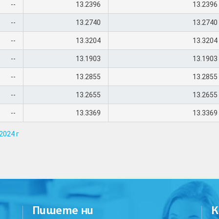
--
13.2396
13.2396
--
13.2740
13.2740
--
13.3204
13.3204
--
13.1903
13.1903
--
13.2855
13.2855
--
13.2655
13.2655
--
13.3369
13.3369
2024 г
Пишете ни
К