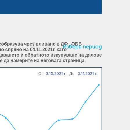
 преобразува чрез вливане в ДФ „ОББ
Избери период
спряно на 04.11.2021г. като
аването и обратното изкупуване на дялове
е да намерите на неговата страница.
От
3.10.2021 г.
До
3.11.2021 г.