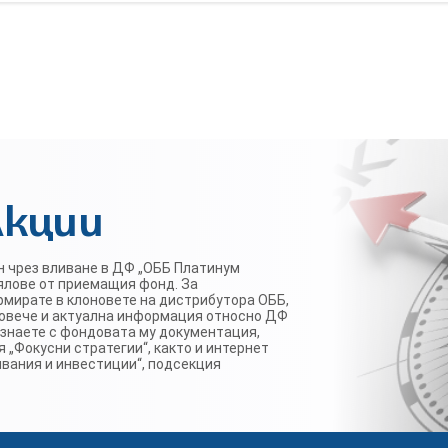
Акции
ан чрез вливане в ДФ „ОББ Платинум
ялове от приемащия фонд. За
мирате в клоновете на дистрибутора ОББ,
 повече и актуална информация относно ДФ
познаете с фондовата му документация,
 „Фокусни стратегии“, както и интернет
явания и инвестиции“, подсекция