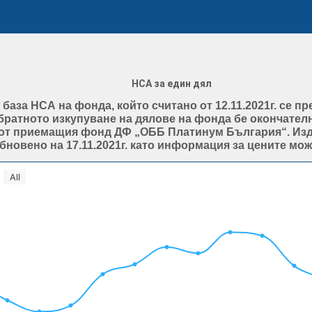
НСА за един дял
на база НСА на фонда, който считано от 12.11.2021г. се
ратното изкупуване на дялове на фонда бе окончателно 
от приемащия фонд ДФ „ОББ Платинум България“. Изд
овено на 17.11.2021г. като информация за цените мож
All