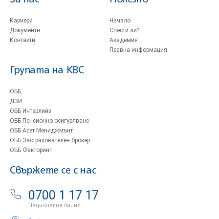
Кариери
Начало
Документи
Спести ли?
Контакти
Академия
Правна информация
Групата на KBC
ОББ
ДЗИ
ОББ Интерлийз
ОББ Пенсионно осигуряване
ОББ Асет Мениджмънт
ОББ Застрахователен брокер
ОББ Факторинг
Свържете се с нас
0700 1 17 17
Национална линия