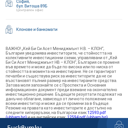
София,
бул. Витоша 89Б
Централен офис
Клонове и банкомати
ВАЖНО! „Кей Би Си Асет Мениджмънт Н.В. – КЛОН“,
България уведомява инвеститорите, че стойността на
колективните инвестиционни схеми, управлявани от „Кей
Би Си Асет Мениджмънт НВ – КЛОН“, България се променя
във времето и може да бъде по-висока или по-ниска от
стойността в момента на инвестиране. Не се гарантират
печалби и съществува риск за инвеститорите да не си
възстановят пълния размер на инвестираните средства.
Затова моля запознайте се с Проспекта и Основния
информационен документ преди вземане на окончателно
инвестиционно решение. Бъдещите резултати подлежат на
данъчно облагане, зависещо от личното положение на
всеки инвеститор и може да се промени за в бъдеще.
Резюме на правата като инвеститорите е достъпно на
следните хипервръзки, на български език:
12593.pdf
(ubbam.bg)
и на английски език:
12594.pdf (ubbam.bg)
.
Информираме ви, че „Кей Би Си Асет Мениджмънт Н.В.“
Белгия може да вземе решение да прекрати предлагането