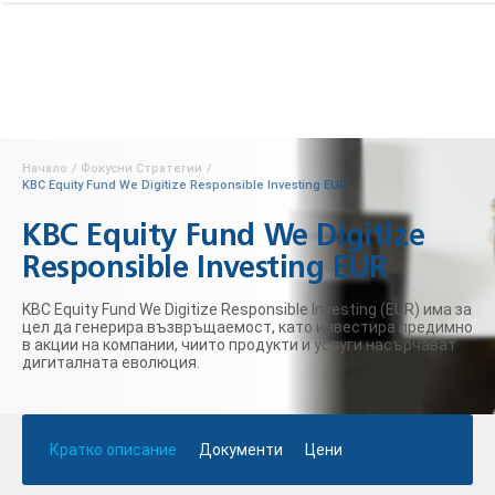
Начало
/
Фокусни Стратегии
/
KBC Equity Fund We Digitize Responsible Investing EUR
KBC Equity Fund We Digitize
Responsible Investing EUR
KBC Equity Fund We Digitize Responsible Investing (EUR) има за
цел да генерира възвръщаемост, като инвестира предимно
в акции на компании, чиито продукти и услуги насърчават
дигиталната еволюция.
Кратко описание
Документи
Цени