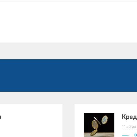
я
Кред
11 август
О