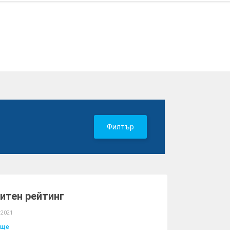
Филтър
итен рейтинг
 2021
ще