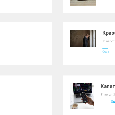
Криз
11 август
Още
Капит
11 август 
О