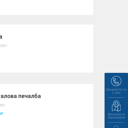
а
 2021
Свържете се
с нас
алова печалба
2021
ще
Клонове и
банкомати