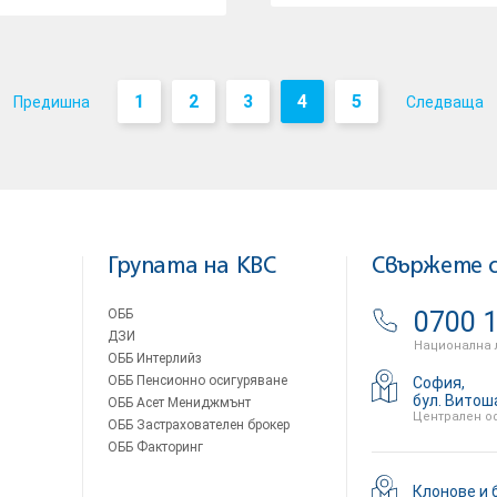
1
2
3
4
5
Предишна
Следваща
Групата на KBC
Свържете с
ОББ
0700 1
ДЗИ
Национална 
ОББ Интерлийз
ОББ Пенсионно осигуряване
София,
бул. Витош
ОББ Асет Мениджмънт
Централен о
ОББ Застрахователен брокер
ОББ Факторинг
Клонове и 