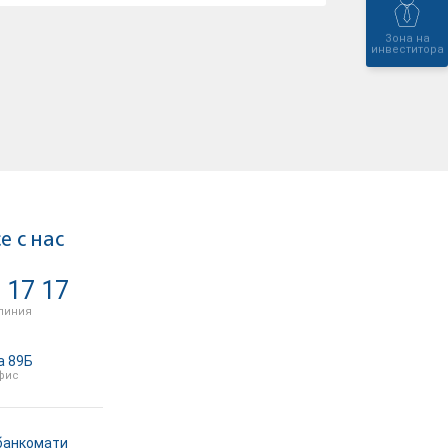
Зона на
инвеститора
е с нас
 17 17
линия
а 89Б
фис
банкомати