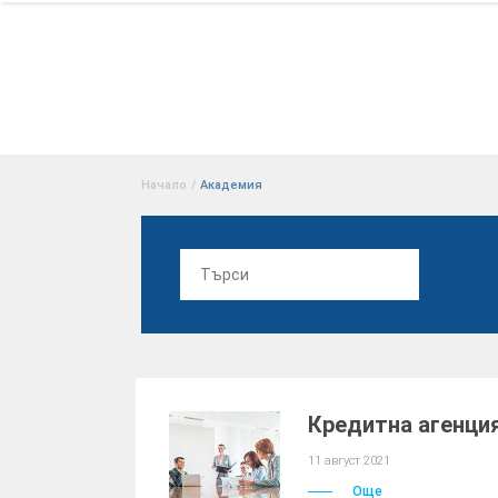
Начало
/
Академия
Кредитна агенци
11 август 2021
Още