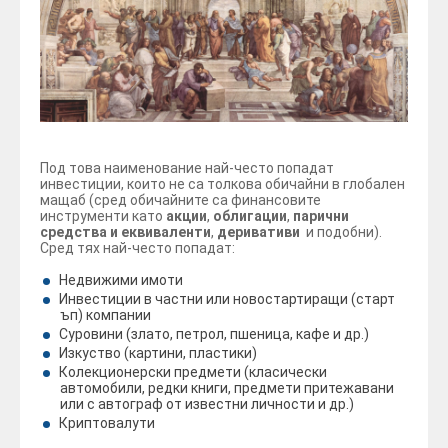
Под това наименование най-често попадат
инвестиции, които не са толкова обичайни в глобален
мащаб (сред обичайните са финансовите
инструменти като
акции
,
облигации
,
парични
средства и еквиваленти
,
деривативи
и подобни).
Сред тях най-често попадат:
Недвижими имоти
Инвестиции в частни или новостартиращи (старт
ъп) компании
Суровини (злато, петрол, пшеница, кафе и др.)
Изкуство (картини, пластики)
Колекционерски предмети (класически
автомобили, редки книги, предмети притежавани
или с автограф от известни личности и др.)
Криптовалути