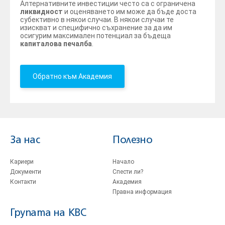
Алтернативните инвестиции често са с ограничена
ликвидност
и оценяването им може да бъде доста
субективно в някои случаи. В някои случаи те
изискват и специфично съхранение за да им
осигурим максимален потенциал за бъдеща
капиталова печалба
.
Обратно към Академия
За нас
Полезно
Кариери
Начало
Документи
Спести ли?
Контакти
Академия
Правна информация
Групата на KBC