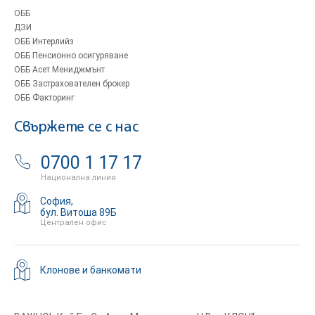
ОББ
ДЗИ
ОББ Интерлийз
ОББ Пенсионно осигуряване
ОББ Асет Мениджмънт
ОББ Застрахователен брокер
ОББ Факторинг
Свържете се с нас
0700 1 17 17
Национална линия
София,
бул. Витоша 89Б
Централен офис
Клонове и банкомати