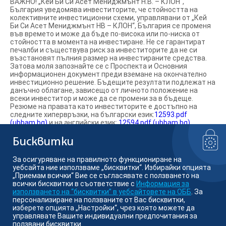
ВАЖНО! „Кей Би Си Асет Мениджмънт Н.В. – КЛОН“,
България уведомява инвеститорите, че стойността на
колективните инвестиционни схеми, управлявани от „Кей
Би Си Асет Мениджмънт НВ – КЛОН“, България се променя
във времето и може да бъде по-висока или по-ниска от
стойността в момента на инвестиране. Не се гарантират
печалби и съществува риск за инвеститорите да не си
възстановят пълния размер на инвестираните средства.
Затова моля запознайте се с Проспекта и Основния
информационен документ преди вземане на окончателно
инвестиционно решение. Бъдещите резултати подлежат на
данъчно облагане, зависещо от личното положение на
всеки инвеститор и може да се промени за в бъдеще.
Резюме на правата като инвеститорите е достъпно на
следните хипервръзки, на български език:
12593.pdf
(ubbam.bg)
и на английски език:
12594.pdf (ubbam.bg)
.
Информираме ви, че „Кей Би Си Асет Мениджмънт Н.В.“
Белгия може да вземе решение да прекрати предлагането
Бисквитки
на фондовете на територията на Република България.
За осигуряване на правилното функциониране на
уебсайта ние използваме „бисквитки“. Избирайки опцията
Намерете ни в социалните мрежи:
„Приемам всички“ Вие се съгласявате с ползването на
всички бисквитки в съответствие с
Информация за
използването на “бисквитки” в уебсайтовете на ОББ
. За
персонализиране на ползваните от Вас бисквитки,
изберете опцията „Настройки“, чрез която можете да
© Кей Би Си Асет Мениджмънт
управлявате Вашите индивидуални предпочитания за
ползвани бисквитки.