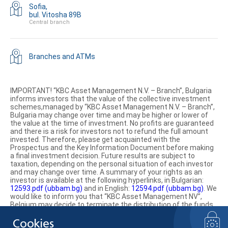
Sofia,
bul. Vitosha 89B
Central branch
Branches and ATMs
IMPORTANT! “KBC Asset Management N.V. – Branch”, Bulgaria
informs investors that the value of the collective investment
schemes,managed by “KBC Asset Management N.V. – Branch”,
Bulgaria may change over time and may be higher or lower of
the value at the time of investment. No profits are guaranteed
and there is a risk for investors not to refund the full amount
invested. Therefore, please get acquainted with the
Prospectus and the Key Information Document before making
a final investment decision. Future results are subject to
taxation, depending on the personal situation of each investor
and may change over time. A summary of your rights as an
investor is available at the following hyperlinks, in Bulgarian:
12593.pdf (ubbam.bg)
and in English:
12594.pdf (ubbam.bg)
. We
would like to inform you that “KBC Asset Management NV”,
Belgium may decide to terminate the distribution of the funds
on the territory of the Republic of Bulgaria.
Cookies