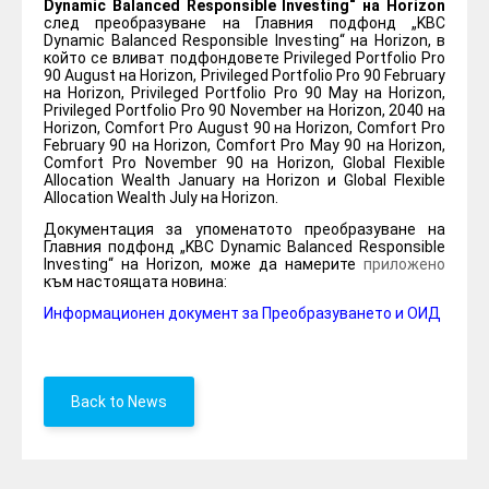
Dynamic Balanced Responsible Investing“ на Horizon
след преобразуване на Главния подфонд „KBC
Dynamic Balanced Responsible Investing“ на Horizon,
в
който се
вливат подфондовете Privileged Portfolio Pro
90 August на Horizon, Privileged Portfolio Pro 90 February
на Horizon, Privileged Portfolio Pro 90 May на Horizon,
Privileged Portfolio Pro 90 November на Horizon, 2040 на
Horizon, Comfort Pro August 90 на Horizon, Comfort Pro
February 90 на Horizon, Comfort Pro May 90 на Horizon,
Comfort Pro November 90 на Horizon, Global Flexible
Allocation Wealth January на Horizon и Global Flexible
Allocation Wealth July на Horizon.
Документация за упоменатото преобразуване на
Главния подфонд „KBC Dynamic Balanced Responsible
Investing“ на Horizon, може да намерите
приложено
към настоящата новина:
Информационен документ за Преобразуването и ОИД
Back to News