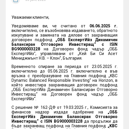
Уважаеми клиенти,
Уведомяваме ви, че считано от
06.06.2025 г.
включително, се възобновява издаването, обратното
изкупуване и замяната на дялове от захранващия
договорен подфонд
„ОББ ЕкспертИйз Динамичен
Балансиран Отговорно Инвестиращ“
с ISIN
BG9000003228
на Договорен фонд чадър „ОББ
ЕкспертИйз“, управлявани от „Кей Би Си Асет
Мениджмънт Н.В. – Клон“, България.
Временното спиране за периода от 23.05.2025 г.
включително до 05.06.2025 г. включително е във
връзка с преобразуване на Главния подфонд „KBC
Dynamic Balanced Responsible Investing“ на Horizon, в
който инвестира захранващия договорен подфонд
„ОББ ЕкспертИйз Динамичен Балансиран Отговорно
Инвестиращ“ на Договорен фонд чадър „ОББ
ЕкспертИйз“.
С решение № 162-ДФ от 19.03.2025 г., Комисията за
финансов надзор издаде одобрение на
„ОББ
ЕкспертИйз Динамичен Балансиран Отговорно
Инвестиращ“ с ISIN BG9000003228
да продължи да
бъде захранващ подфонд на Главния подфонд
„KBC