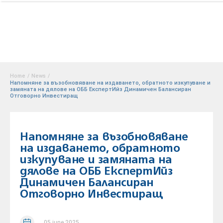
Home
/
News
/
Напомняне за възобновяване на издаването, обратното изкупуване и
замяната на дялове на ОББ ЕкспертИйз Динамичен Балансиран
Отговорно Инвестиращ
Напомняне за възобновяване
на издаването, обратното
изкупуване и замяната на
дялове на ОББ ЕкспертИйз
Динамичен Балансиран
Отговорно Инвестиращ
05 june 2025